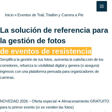
Ir
Main
al
Men
contenido
Inicio
»
Eventos de Trail, Triatlón y Carrera a Pie
La solución de referencia para
la gestión de fotos
de eventos de resistencia
Simplifica la gestión de tus fotos, aumenta la satisfacción de los
corredores, refuerza tu visibilidad digital y genera (o asegura)
ingresos con una plataforma pensada para organizadores de
carreras.
¿Necesitas un fotógrafo?
Prueba Sportpxl
NOVEDAD 2026 – Oferta especial
➜ Almacenamiento GRATUITO
para tu primer evento (si se venden las fotos)